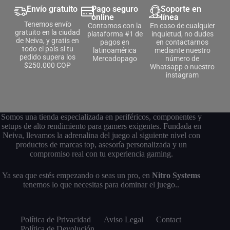
Envío gratuito
Pago seguro
Soporte en
online
línea
Tenemos envío
Contamos con la
En caso de cualquier
gratuito en la ciudad
plataforma #1 de
inquietud, no dudes
de Neiva, y gratis en
pagos en
en contactarnos
todo el país si tu
latinoamérica
mediante nuestro
pedido supera los
Mercadopago
número de
$250.000 COP
Whatsapp o nuestro
instagram
Somos una tienda especializada en periféricos, componentes y
setups de alto rendimiento para gamers exigentes. Fundada en
Neiva, llevamos la adrenalina del juego al siguiente nivel con
productos de marcas top, asesoría personalizada y un
compromiso real con tu experiencia gaming.
Ya sea que estés empezando o seas un pro, en
Nitro Systems
tenemos lo que necesitas para dominar el juego..
Política de Privacidad
Aviso Legal
Contact
Política de Devolución