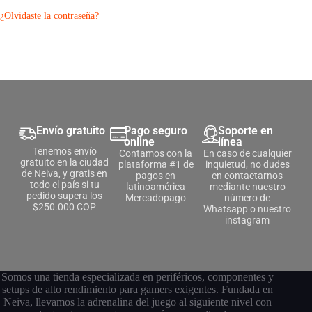
¿Olvidaste la contraseña?
Envío gratuito
Pago seguro
Soporte en
online
línea
Tenemos envío
Contamos con la
En caso de cualquier
gratuito en la ciudad
plataforma #1 de
inquietud, no dudes
de Neiva, y gratis en
pagos en
en contactarnos
todo el país si tu
latinoamérica
mediante nuestro
pedido supera los
Mercadopago
número de
$250.000 COP
Whatsapp o nuestro
instagram
Somos una tienda especializada en periféricos, componentes y
setups de alto rendimiento para gamers exigentes. Fundada en
Neiva, llevamos la adrenalina del juego al siguiente nivel con