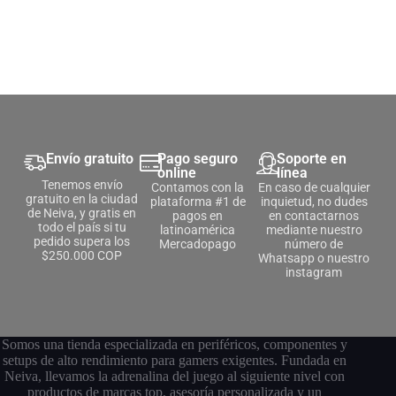
Envío gratuito
Pago seguro
Soporte en
online
línea
Tenemos envío
Contamos con la
En caso de cualquier
gratuito en la ciudad
plataforma #1 de
inquietud, no dudes
de Neiva, y gratis en
pagos en
en contactarnos
todo el país si tu
latinoamérica
mediante nuestro
pedido supera los
Mercadopago
número de
$250.000 COP
Whatsapp o nuestro
instagram
Somos una tienda especializada en periféricos, componentes y
setups de alto rendimiento para gamers exigentes. Fundada en
Neiva, llevamos la adrenalina del juego al siguiente nivel con
productos de marcas top, asesoría personalizada y un