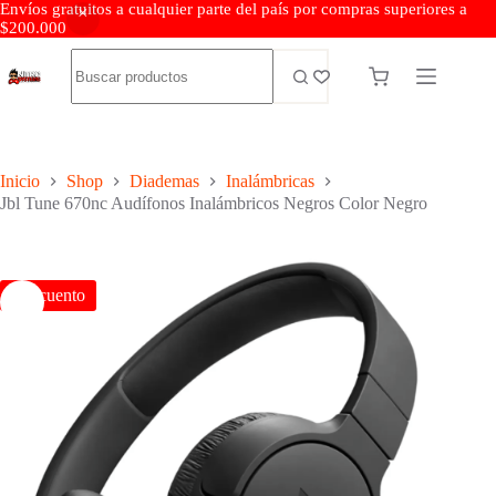
Envíos gratuitos a cualquier parte del país por compras superiores a
$200.000
Inicio
Shop
Diademas
Inalámbricas
Jbl Tune 670nc Audífonos Inalámbricos Negros Color Negro
Descuento