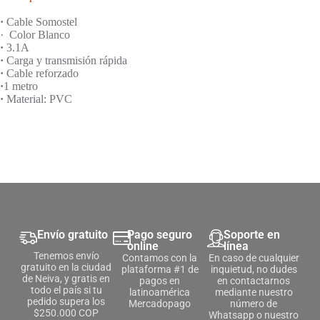
·
Cable Somostel
· Color Blanco
·
3.1A
·
Carga y transmisión rápida
·
Cable reforzado
·
1 metro
·
Material: PVC
Envío gratuito
Pago seguro
Soporte en
online
línea
Tenemos envío
Contamos con la
En caso de cualquier
gratuito en la ciudad
plataforma #1 de
inquietud, no dudes
de Neiva, y gratis en
pagos en
en contactarnos
todo el país si tu
latinoamérica
mediante nuestro
pedido supera los
Mercadopago
número de
$250.000 COP
Whatsapp o nuestro