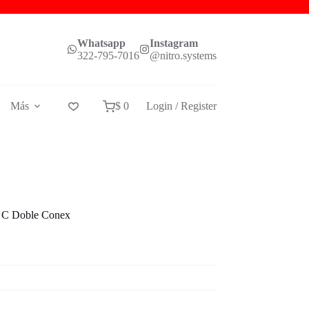
Whatsapp
Instagram
322-795-7016
@nitro.systems
Más
$
0
Login / Register
 C Doble Conex