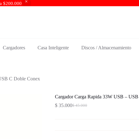
s a $200.000
Cargadores
Casa Inteligente
Discos / Almacenamiento
USB C Doble Conex
Cargador Carga Rapida 33W USB – USB
$
35.000
$
45.000