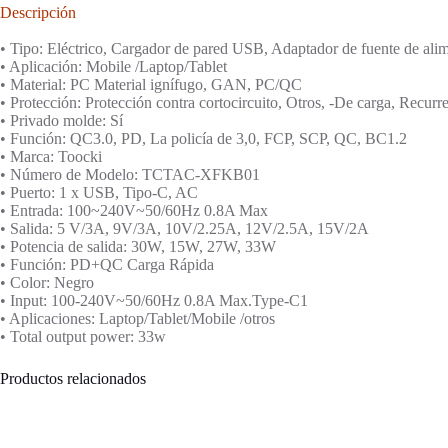
Descripción
• Tipo: Eléctrico, Cargador de pared USB, Adaptador de fuente de ali
• Aplicación: Mobile /Laptop/Tablet
• Material: PC Material ignífugo, GAN, PC/QC
• Protección: Protección contra cortocircuito, Otros, -De carga, Recurr
• Privado molde: Sí
• Función: QC3.0, PD, La policía de 3,0, FCP, SCP, QC, BC1.2
• Marca: Toocki
• Número de Modelo: TCTAC-XFKB01
• Puerto: 1 x USB, Tipo-C, AC
• Entrada: 100~240V~50/60Hz 0.8A Max
• Salida: 5 V/3A, 9V/3A, 10V/2.25A, 12V/2.5A, 15V/2A
• Potencia de salida: 30W, 15W, 27W, 33W
• Función: PD+QC Carga Rápida
• Color: Negro
• Input: 100-240V~50/60Hz 0.8A Max.Type-C1
• Aplicaciones: Laptop/Tablet/Mobile /otros
• Total output power: 33w
Productos relacionados