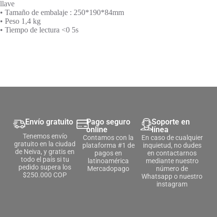
llave
• Tamaño de embalaje : 250*190*84mm
• Peso 1,4 kg
• Tiempo de lectura <0 5s
Envío gratuito
Pago seguro
Soporte en
online
línea
Tenemos envío
Contamos con la
En caso de cualquier
gratuito en la ciudad
plataforma #1 de
inquietud, no dudes
de Neiva, y gratis en
pagos en
en contactarnos
todo el país si tu
latinoamérica
mediante nuestro
pedido supera los
Mercadopago
número de
$250.000 COP
Whatsapp o nuestro
instagram