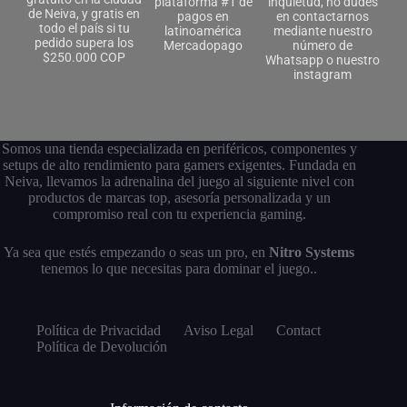
plataforma #1 de
inquietud, no dudes
de Neiva, y gratis en
pagos en
en contactarnos
todo el país si tu
latinoamérica
mediante nuestro
pedido supera los
Mercadopago
número de
$250.000 COP
Whatsapp o nuestro
instagram
Somos una tienda especializada en periféricos, componentes y
setups de alto rendimiento para gamers exigentes. Fundada en
Neiva, llevamos la adrenalina del juego al siguiente nivel con
productos de marcas top, asesoría personalizada y un
compromiso real con tu experiencia gaming.
Ya sea que estés empezando o seas un pro, en
Nitro Systems
tenemos lo que necesitas para dominar el juego..
Política de Privacidad
Aviso Legal
Contact
Política de Devolución