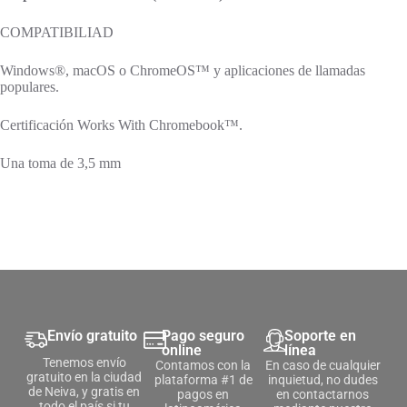
COMPATIBILIAD
Windows®, macOS o ChromeOS™ y aplicaciones de llamadas
populares.
Certificación Works With Chromebook™.
Una toma de 3,5 mm
Envío gratuito
Pago seguro
Soporte en
online
línea
Tenemos envío
Contamos con la
En caso de cualquier
gratuito en la ciudad
plataforma #1 de
inquietud, no dudes
de Neiva, y gratis en
pagos en
en contactarnos
todo el país si tu