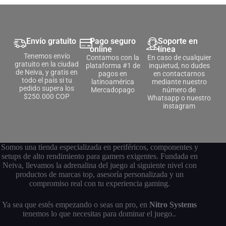
Envío gratuito
Pago seguro
Soporte en
online
línea
Tenemos envío
Contamos con la
En caso de cualquier
gratuito en la ciudad
plataforma #1 de
inquietud, no dudes
de Neiva, y gratis en
pagos en
en contactarnos
todo el país si tu
latinoamérica
mediante nuestro
pedido supera los
Mercadopago
número de
$250.000 COP
Whatsapp o nuestro
instagram
Somos una tienda especializada en periféricos, componentes y
setups de alto rendimiento para gamers exigentes. Fundada en
Neiva, llevamos la adrenalina del juego al siguiente nivel con
productos de marcas top, asesoría personalizada y un
compromiso real con tu experiencia gaming.
Ya sea que estés empezando o seas un pro, en
Nitro Systems
tenemos lo que necesitas para dominar el juego..