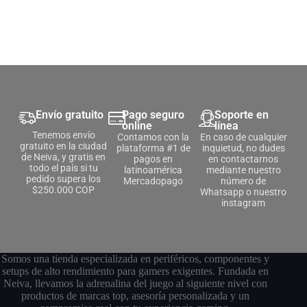
Envío gratuito
Pago seguro
Soporte en
online
línea
Tenemos envío
Contamos con la
En caso de cualquier
gratuito en la ciudad
plataforma #1 de
inquietud, no dudes
de Neiva, y gratis en
pagos en
en contactarnos
todo el país si tu
latinoamérica
mediante nuestro
pedido supera los
Mercadopago
número de
$250.000 COP
Whatsapp o nuestro
instagram
Somos una tienda especializada en periféricos, componentes y
setups de alto rendimiento para gamers exigentes. Fundada en
Neiva, llevamos la adrenalina del juego al siguiente nivel con
productos de marcas top, asesoría personalizada y un