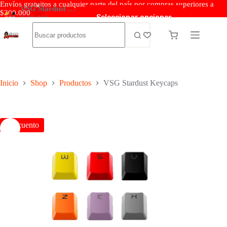
Envíos gratuitos a cualquier parte del país por compras superiores a
VSG Stardust Keycaps
$200.000
Seleccionar opciones
$
99.000
–
$
110.000
Inicio
Shop
Productos
VSG Stardust Keycaps
Descuento