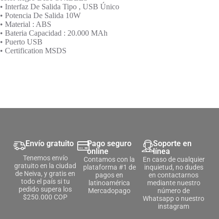
• Interfaz De Salida Tipo , USB Único
• Potencia De Salida 10W
• Material : ABS
• Bateria Capacidad : 20.000 MAh
• Puerto USB
• Certification MSDS
Envío gratuito
Pago seguro
Soporte en
online
línea
Tenemos envío
Contamos con la
En caso de cualquier
gratuito en la ciudad
plataforma #1 de
inquietud, no dudes
de Neiva, y gratis en
pagos en
en contactarnos
todo el país si tu
latinoamérica
mediante nuestro
pedido supera los
Mercadopago
número de
$250.000 COP
Whatsapp o nuestro
instagram