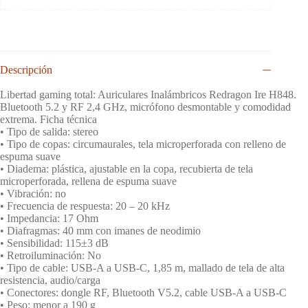
Descripción
Libertad gaming total: Auriculares Inalámbricos Redragon Ire H848.
Bluetooth 5.2 y RF 2,4 GHz, micrófono desmontable y comodidad
extrema. Ficha técnica
• Tipo de salida: stereo
• Tipo de copas: circumaurales, tela microperforada con relleno de
espuma suave
• Diadema: plástica, ajustable en la copa, recubierta de tela
microperforada, rellena de espuma suave
• Vibración: no
• Frecuencia de respuesta: 20 – 20 kHz
• Impedancia: 17 Ohm
• Diafragmas: 40 mm con imanes de neodimio
• Sensibilidad: 115±3 dB
• Retroiluminación: No
• Tipo de cable: USB-A a USB-C, 1,85 m, mallado de tela de alta
resistencia, audio/carga
• Conectores: dongle RF, Bluetooth V5.2, cable USB-A a USB-C
• Peso: menor a 190 g