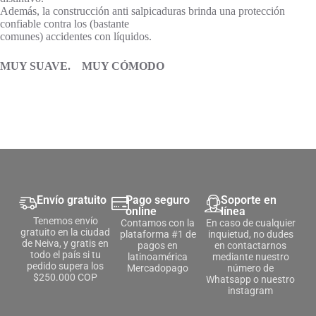
Además, la construcción anti salpicaduras brinda una protección
confiable contra los (bastante
comunes) accidentes con líquidos.
MUY SUAVE. MUY CÓMODO
Envío gratuito
Pago seguro
Soporte en
online
línea
Tenemos envío
Contamos con la
En caso de cualquier
gratuito en la ciudad
plataforma #1 de
inquietud, no dudes
de Neiva, y gratis en
pagos en
en contactarnos
todo el país si tu
latinoamérica
mediante nuestro
pedido supera los
Mercadopago
número de
$250.000 COP
Whatsapp o nuestro
instagram